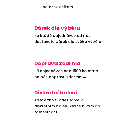
1
položek celkem
O
v
l
á
Dárek dle výběru
d
Ke každé objednávce od nás
a
dostanete dárek dle svého výběru
c
→
í
p
r
Doprava zdarma
v
Při objednávce nad 1500 kč máte
k
od nás dopravu zdarma →
y
v
ý
Diskrétní balení
p
Každé zboží odesíláme v
i
diskrétním balení klidně k vám do
s
zaměstnání →