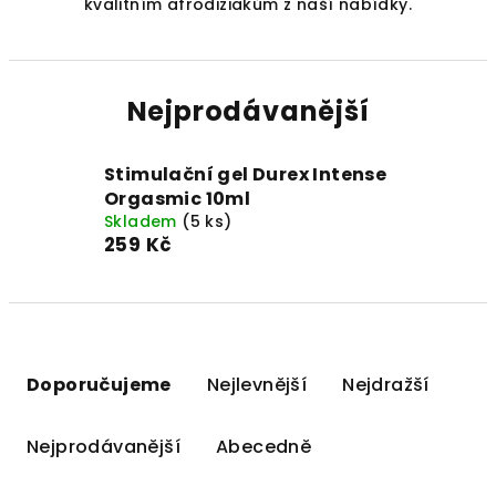
kvalitním afrodiziakům z naší nabídky.
Nejprodávanější
Stimulační gel Durex Intense
Orgasmic 10ml
Skladem
(5 ks)
259 Kč
Ř
a
Doporučujeme
Nejlevnější
Nejdražší
z
e
Nejprodávanější
Abecedně
n