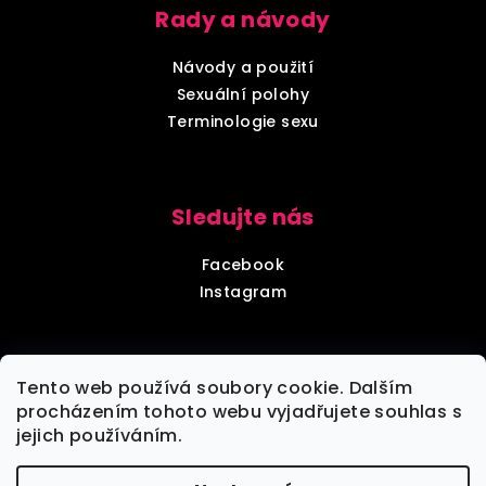
Rady a návody
Návody a použití
Sexuální polohy
Terminologie sexu
Sledujte nás
Facebook
Instagram
Diskrétní balení
Tento web používá soubory cookie. Dalším
procházením tohoto webu vyjadřujete souhlas s
jejich používáním.
Každou objednávku zabalíme tak, aby nebylo poznat,
že jde o objednávku z sexshopu.