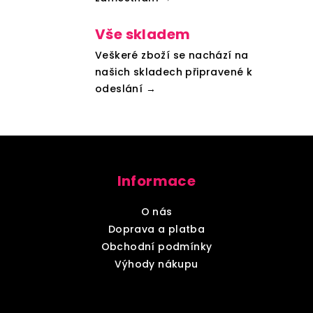
u
Vše skladem
Veškeré zboží se nachází na
našich skladech připravené k
odeslání →
Z
á
Informace
p
a
O nás
t
Doprava a platba
í
Obchodní podmínky
Výhody nákupu