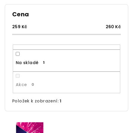
í
p
Cena
r
o
259
Kč
260
Kč
d
u
k
t
Na skladě
1
ů
Akce
0
Položek k zobrazení:
1
V
ý