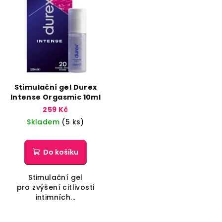
p
i
s
p
r
o
d
Stimulační gel Durex
Intense Orgasmic 10ml
u
259 Kč
k
Skladem
(5 ks)
t
ů
Do košíku
Stimulační gel
pro zvýšení citlivosti
intimních...