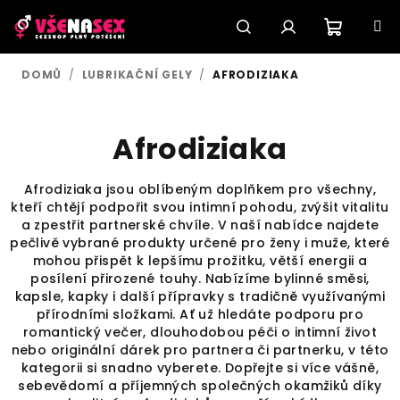
Přejít
na
obsah
Nákupn
Hledat
Přihlášení
DOMŮ
/
LUBRIKAČNÍ GELY
/
AFRODIZIAKA
košík
Afrodiziaka
Afrodiziaka jsou oblíbeným doplňkem pro všechny,
kteří chtějí podpořit svou intimní pohodu, zvýšit vitalitu
a zpestřit partnerské chvíle. V naší nabídce najdete
pečlivě vybrané produkty určené pro ženy i muže, které
mohou přispět k lepšímu prožitku, větší energii a
posílení přirozené touhy. Nabízíme bylinné směsi,
kapsle, kapky i další přípravky s tradičně využívanými
přírodními složkami. Ať už hledáte podporu pro
romantický večer, dlouhodobou péči o intimní život
nebo originální dárek pro partnera či partnerku, v této
kategorii si snadno vyberete. Dopřejte si více vášně,
sebevědomí a příjemných společných okamžiků díky