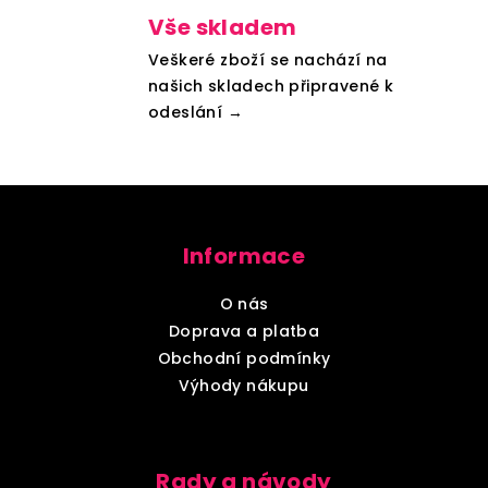
Vše skladem
Veškeré zboží se nachází na
našich skladech připravené k
odeslání →
Z
á
Informace
p
a
O nás
t
Doprava a platba
í
Obchodní podmínky
Výhody nákupu
Rady a návody