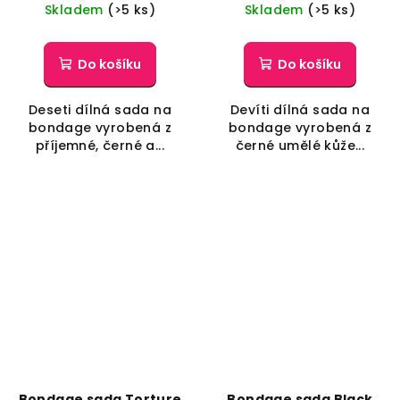
Skladem
(>5 ks)
Skladem
(>5 ks)
Do košíku
Do košíku
Deseti dílná sada na
Devíti dílná sada na
bondage vyrobená z
bondage vyrobená z
příjemné, černé a...
černé umělé kůže...
Bondage sada Torture
Bondage sada Black