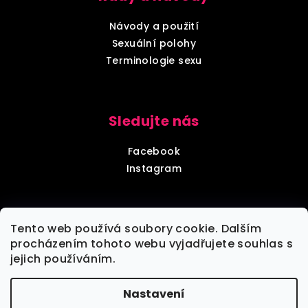
Návody a použití
Sexuální polohy
Terminologie sexu
Sledujte nás
Facebook
Instagram
Diskrétní balení
Tento web používá soubory cookie. Dalším
procházením tohoto webu vyjadřujete souhlas s
jejich používáním.
Každou objednávku zabalíme tak, aby nebylo poznat,
že jde o objednávku z sexshopu.
Nastavení