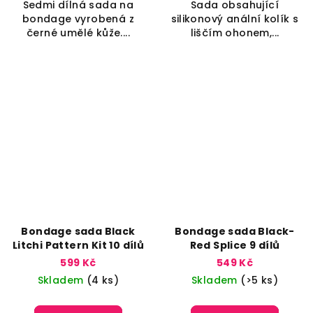
Sedmi dílná sada na
Sada obsahující
bondage vyrobená z
silikonový anální kolík s
černé umělé kůže....
liščím ohonem,...
Bondage sada Black
Bondage sada Black-
Litchi Pattern Kit 10 dílů
Red Splice 9 dílů
599 Kč
549 Kč
Skladem
(4 ks)
Skladem
(>5 ks)