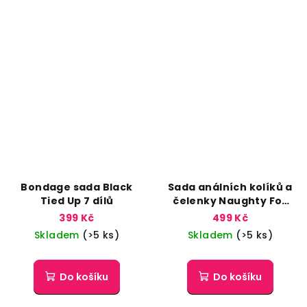
Bondage sada Black
Sada análních kolíků a
Tied Up 7 dílů
čelenky Naughty Fox
černá
399 Kč
499 Kč
Skladem
(>5 ks)
Skladem
(>5 ks)
Do košíku
Do košíku