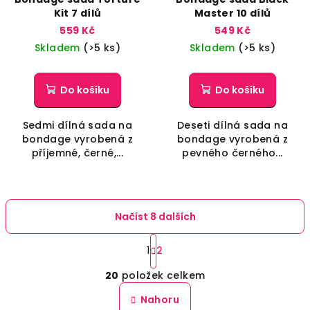
Kit 7 dílů
Master 10 dílů
559 Kč
549 Kč
Skladem
(>5 ks)
Skladem
(>5 ks)
Do košíku
Do košíku
Sedmi dílná sada na
Deseti dílná sada na
bondage vyrobená z
bondage vyrobená z
příjemné, černé,...
pevného černého...
Načíst 8 dalších
S
t
1
2
O
r
20
položek celkem
á
v
n
l
Nahoru
k