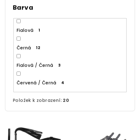
Barva
Fialová
1
Černá
12
Fialová / Černá
3
Červená / Černá
4
Položek k zobrazení:
20
V
ý
p