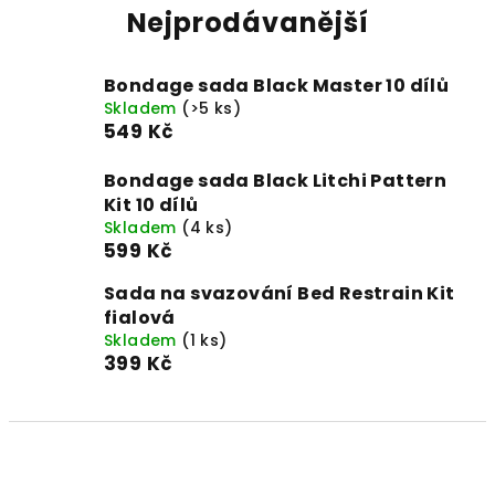
Nejprodávanější
Bondage sada Black Master 10 dílů
Skladem
(>5 ks)
549 Kč
Bondage sada Black Litchi Pattern
Kit 10 dílů
Skladem
(4 ks)
599 Kč
Sada na svazování Bed Restrain Kit
fialová
Skladem
(1 ks)
399 Kč
Ř