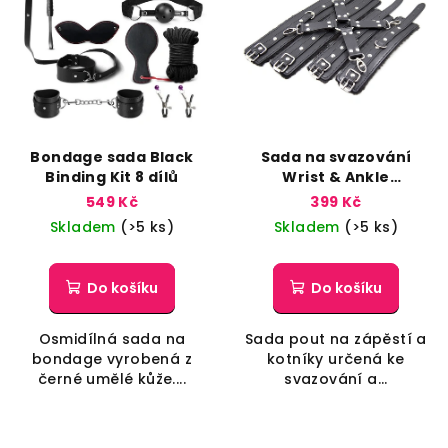
i
s
p
r
o
d
Bondage sada Black
Sada na svazování
Binding Kit 8 dílů
Wrist & Ankle
u
Restraints Kit
549 Kč
399 Kč
k
Skladem
(>5 ks)
Skladem
(>5 ks)
t
ů
Do košíku
Do košíku
Osmidílná sada na
Sada pout na zápěstí a
bondage vyrobená z
kotníky určená ke
černé umělé kůže....
svazování a...