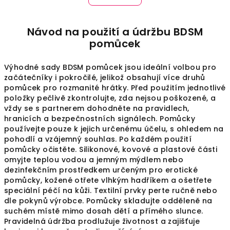
á
o
d
v
a
á
Návod na použití a údržbu BDSM
n
c
pomůcek
í
í
p
Výhodné sady BDSM pomůcek jsou ideální volbou pro
r
začátečníky i pokročilé, jelikož obsahují více druhů
v
pomůcek pro rozmanité hrátky. Před použitím jednotlivé
k
položky pečlivě zkontrolujte, zda nejsou poškozené, a
y
vždy se s partnerem dohodněte na pravidlech,
v
hranicích a bezpečnostních signálech. Pomůcky
používejte pouze k jejich určenému účelu, s ohledem na
ý
pohodlí a vzájemný souhlas. Po každém použití
p
pomůcky očistěte. Silikonové, kovové a plastové části
i
omyjte teplou vodou a jemným mýdlem nebo
s
dezinfekčním prostředkem určeným pro erotické
u
pomůcky, kožené otřete vlhkým hadříkem a ošetřete
speciální péčí na kůži. Textilní prvky perte ručně nebo
dle pokynů výrobce. Pomůcky skladujte odděleně na
suchém místě mimo dosah dětí a přímého slunce.
Pravidelná údržba prodlužuje životnost a zajišťuje