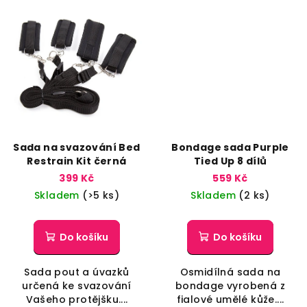
Sada na svazování Bed
Bondage sada Purple
Restrain Kit černá
Tied Up 8 dílů
399 Kč
559 Kč
Skladem
(>5 ks)
Skladem
(2 ks)
Do košíku
Do košíku
Sada pout a úvazků
Osmidílná sada na
určená ke svazování
bondage vyrobená z
Vašeho protějšku....
fialové umělé kůže....