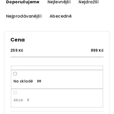
a
Doporučujeme
Nejlevnější
Nejdražší
z
e
Nejprodávanější
Abecedně
n
í
p
Cena
r
o
259
Kč
899
Kč
d
u
k
t
Na skladě
20
ů
Akce
0