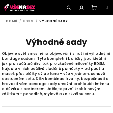
Přejít
na
obsah
Nákupn
Hledat
Přihlášení
DOMŮ
/
BDSM
/
VÝHODNÉ SADY
košík
Výhodné sady
Objevte svět smyslného objevování s našimi výhodnými
bondage sadami. Tyto kompletní balíčky jsou ideální
jak pro začátečníky, tak pro zkušené milovníky BDSM.
Najdete v nich pečlivě sladěné pomůcky – od pout a
masek přes bičíky až po lana – vše v jednom, cenově
dostupném setu. Díky kombinaci kvality, bezpečnosti a
hravosti vám bondage sady umožní prohloubit intimitu
a důvěru s partnerem. Udělejte první krok k novým
zážitkům - pohodlně, stylově a za skvělou cenu.