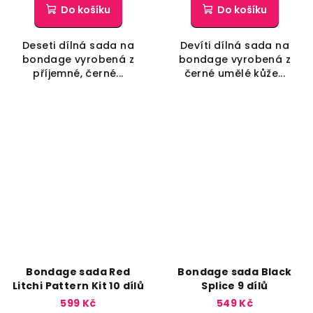
Do košíku
Do košíku
Deseti dílná sada na
Devíti dílná sada na
bondage vyrobená z
bondage vyrobená z
příjemné, černé...
černé umělé kůže...
Bondage sada Red
Bondage sada Black
Litchi Pattern Kit 10 dílů
Splice 9 dílů
599 Kč
549 Kč