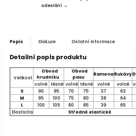
odeslání →
Popis
Diskuze
Ostatní informace
Detailní popis produktu
Obvod
Obvod
Ramena
Rukávy
D
hrudníku
pasu
Velikost
volné
těsné
volné
těsné
volné
volné
v
S
90
95
70
75
37
63
M
95
100
75
80
38
64
L
100
105
80
85
39
65
Elasticita
Středně elastické