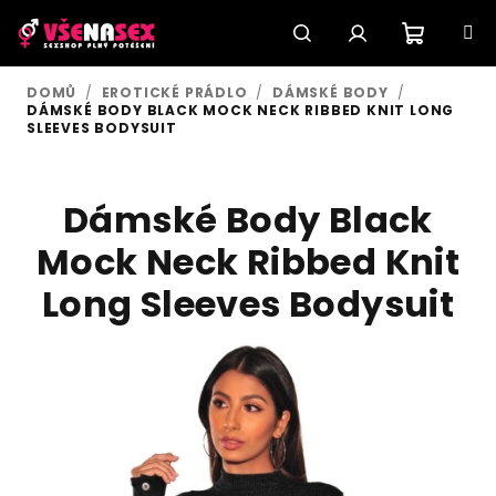
Přejít
na
obsah
Nákupn
Hledat
Přihlášení
DOMŮ
/
EROTICKÉ PRÁDLO
/
DÁMSKÉ BODY
/
DÁMSKÉ BODY BLACK MOCK NECK RIBBED KNIT LONG
košík
SLEEVES BODYSUIT
Dámské Body Black
Mock Neck Ribbed Knit
Long Sleeves Bodysuit