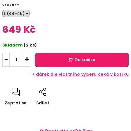
VELIKOST
649 Kč
Měrná
Skladem
(2 ks)
cena:
−
+
Do košíku
+
dárek dle vlastního výběru čeká v košíku
Zeptat se
Sdílet