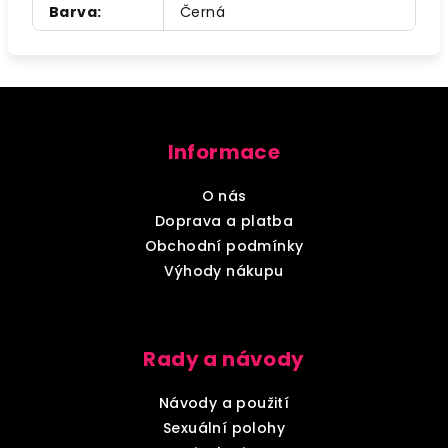
Barva
:
Černá
Z
á
Informace
p
a
O nás
t
Doprava a platba
í
Obchodní podmínky
Výhody nákupu
Rady a návody
Návody a použití
Sexuální polohy