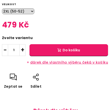
VELIKOST
479 Kč
Měrná
Zvolte variantu
cena:
−
+
Do košíku
+
dárek dle vlastního výběru čeká v košíku
Zeptat se
Sdílet