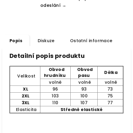
odeslání →
Popis
Diskuze
Ostatní informace
Detailní popis produktu
Obvod
Obvod
Délka
hrudníku
pasu
Velikost
volné
volné
volné
XL
96
93
73
2XL
103
100
75
3XL
110
107
77
Elasticita
Středně elastické