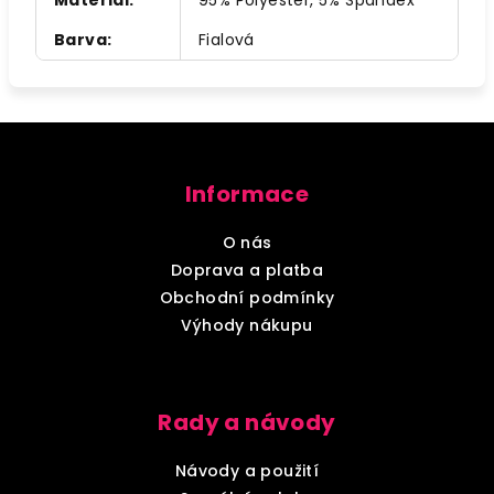
Materiál
:
95% Polyester, 5% Spandex
Barva
:
Fialová
Z
á
Informace
p
a
O nás
t
Doprava a platba
í
Obchodní podmínky
Výhody nákupu
Rady a návody
Návody a použití