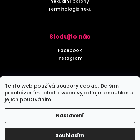
Sexuální polohy
Terminologie sexu
Sledujte nás
Facebook
Instagram
Diskrétní balení
Tento web používá soubory cookie. Dalším
procházením tohoto webu vyjadřujete souhlas s
jejich používáním.
Každou objednávku zabalíme tak, aby nebylo poznat,
že jde o objednávku z sexshopu.
Nastavení
Copyright 2026
VšeNaSex.cz
. Všechna práva
vyhrazena.
Souhlasím