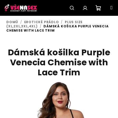
Přejít
na
obsah
Nákupn
Hledat
Přihlášení
DOMŮ
/
EROTICKÉ PRÁDLO
/
PLUS SIZE
(XL,2XL,3XL,4XL)
/
DÁMSKÁ KOŠILKA PURPLE VENECIA
košík
CHEMISE WITH LACE TRIM
Dámská košilka Purple
Venecia Chemise with
Lace Trim