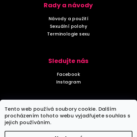
Rady a návody
Návody a použití
Sexuální polohy
Terminologie sexu
Sledujte nás
Facebook
Instagram
Diskrétní balení
Tento web používá soubory cookie. Dalším
procházením tohoto webu vyjadřujete souhlas s
jejich používáním.
Každou objednávku zabalíme tak, aby nebylo poznat,
že jde o objednávku z sexshopu.