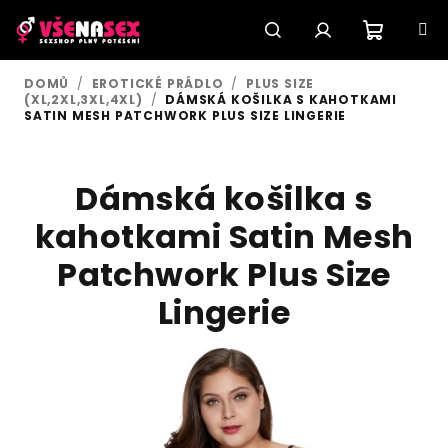
Přejít
na
obsah
Nákupn
Hledat
Přihlášení
DOMŮ
/
EROTICKÉ PRÁDLO
/
PLUS SIZE
(XL,2XL,3XL,4XL)
/
DÁMSKÁ KOŠILKA S KAHOTKAMI
košík
SATIN MESH PATCHWORK PLUS SIZE LINGERIE
Dámská košilka s
kahotkami Satin Mesh
Patchwork Plus Size
Lingerie