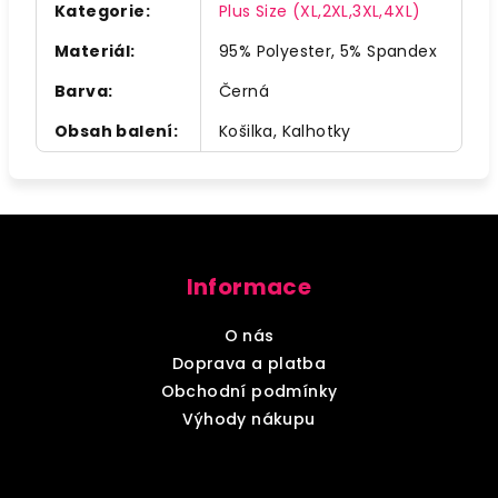
Kategorie
:
Plus Size (XL,2XL,3XL,4XL)
Materiál
:
95% Polyester, 5% Spandex
Barva
:
Černá
Obsah balení
:
Košilka, Kalhotky
Z
á
Informace
p
a
O nás
t
Doprava a platba
í
Obchodní podmínky
Výhody nákupu