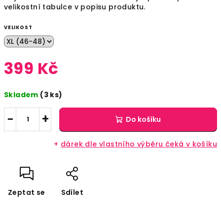
velikostní tabulce v popisu produktu.
VELIKOST
399 Kč
Měrná
Skladem
(3 ks)
cena:
−
+
Do košíku
+
dárek dle vlastního výběru čeká v košíku
Zeptat se
Sdílet