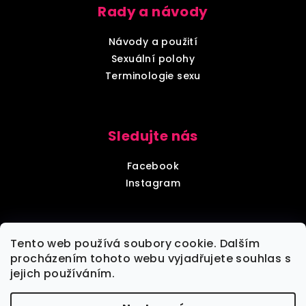
Rady a návody
Návody a použití
Sexuální polohy
Terminologie sexu
Sledujte nás
Facebook
Instagram
Diskrétní balení
Tento web používá soubory cookie. Dalším
procházením tohoto webu vyjadřujete souhlas s
jejich používáním.
Každou objednávku zabalíme tak, aby nebylo poznat,
že jde o objednávku z sexshopu.