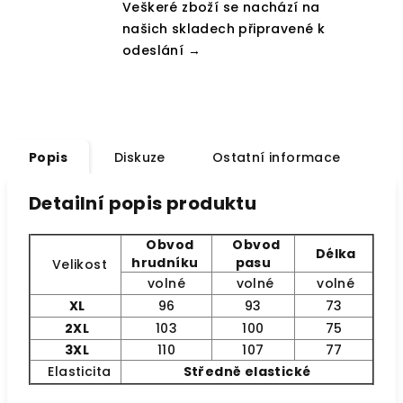
Veškeré zboží se nachází na
našich skladech připravené k
odeslání →
Popis
Diskuze
Ostatní informace
Detailní popis produktu
Obvod
Obvod
Délka
hrudníku
pasu
Velikost
volné
volné
volné
XL
96
93
73
2XL
103
100
75
3XL
110
107
77
Elasticita
Středně elastické