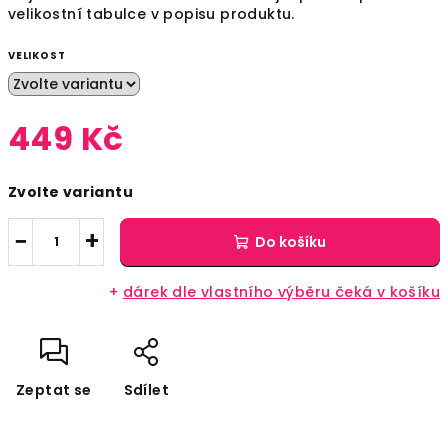
velikostní tabulce v popisu produktu.
VELIKOST
449 Kč
Měrná
Zvolte variantu
cena:
−
+
Do košíku
+
dárek dle vlastního výběru čeká v košíku
Zeptat se
Sdílet