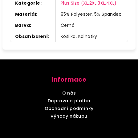
Kategorie
:
Plus Size (XL,2XL,3XL,4XL)
Materiál
:
95% Polyester, 5% Spandex
Barva
:
Černá
Obsah balení
:
Košilka, Kalhotky
Z
á
Informace
p
a
O nás
t
Doprava a platba
í
Obchodní podmínky
Výhody nákupu