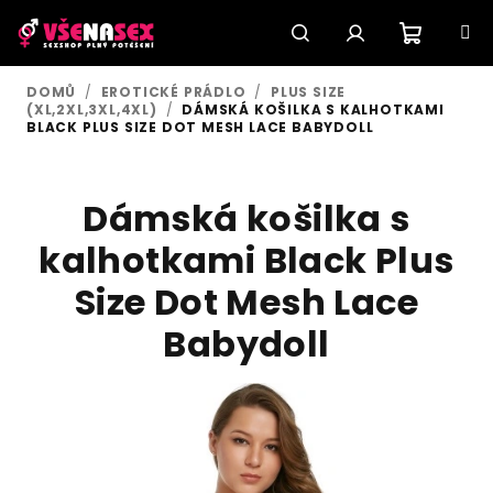
Přejít
na
obsah
Nákupn
Hledat
Přihlášení
DOMŮ
/
EROTICKÉ PRÁDLO
/
PLUS SIZE
(XL,2XL,3XL,4XL)
/
DÁMSKÁ KOŠILKA S KALHOTKAMI
košík
BLACK PLUS SIZE DOT MESH LACE BABYDOLL
Dámská košilka s
kalhotkami Black Plus
Size Dot Mesh Lace
Babydoll