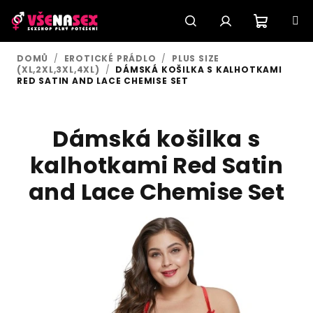
Přejít
na
obsah
Nákupn
Hledat
Přihlášení
DOMŮ
/
EROTICKÉ PRÁDLO
/
PLUS SIZE
(XL,2XL,3XL,4XL)
/
DÁMSKÁ KOŠILKA S KALHOTKAMI
košík
RED SATIN AND LACE CHEMISE SET
Dámská košilka s
kalhotkami Red Satin
and Lace Chemise Set