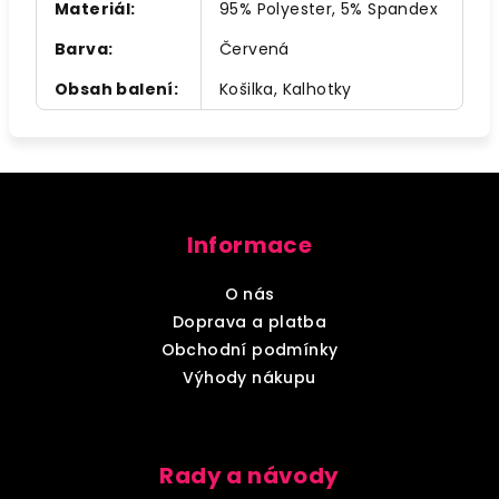
Materiál
:
95% Polyester, 5% Spandex
Barva
:
Červená
Obsah balení
:
Košilka, Kalhotky
Z
á
Informace
p
a
O nás
t
Doprava a platba
í
Obchodní podmínky
Výhody nákupu
Rady a návody