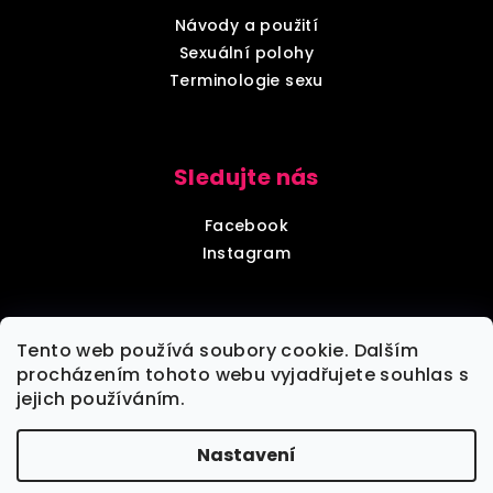
Návody a použití
Sexuální polohy
Terminologie sexu
Sledujte nás
Facebook
Instagram
Diskrétní balení
Tento web používá soubory cookie. Dalším
procházením tohoto webu vyjadřujete souhlas s
jejich používáním.
Každou objednávku zabalíme tak, aby nebylo poznat,
že jde o objednávku z sexshopu.
Nastavení
Copyright 2026
VšeNaSex.cz
. Všechna práva