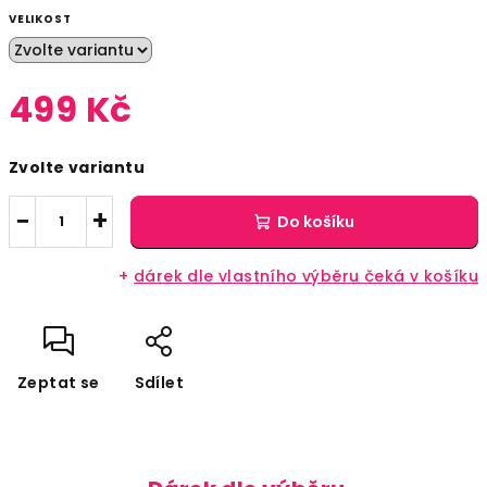
VELIKOST
499 Kč
Měrná
Zvolte variantu
cena:
−
+
Do košíku
+
dárek dle vlastního výběru čeká v košíku
Zeptat se
Sdílet