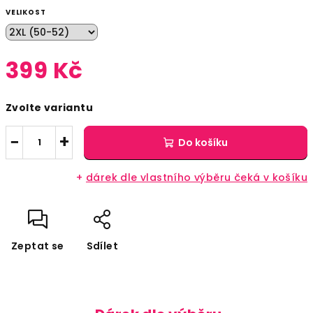
VELIKOST
399 Kč
Měrná
Zvolte variantu
cena:
−
+
Do košíku
+
dárek dle vlastního výběru čeká v košíku
Zeptat se
Sdílet