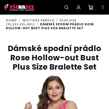
Přejít
na
obsah
Nákupn
Hledat
Přihlášení
DOMŮ
/
EROTICKÉ PRÁDLO
/
PLUS SIZE
(XL,2XL,3XL,4XL)
/
DÁMSKÉ SPODNÍ PRÁDLO ROSE
košík
HOLLOW-OUT BUST PLUS SIZE BRALETTE SET
Dámské spodní prádlo
Rose Hollow-out Bust
Plus Size Bralette Set