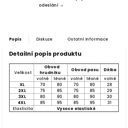
odeslání →
Popis
Diskuze
Ostatní informace
Detailní popis produktu
Obvod
Obvod pasu
Délka
Velikost
hrudníku
volné
těsné
volné
těsné
volné
XL
70
80
70
80
28
2XL
75
85
75
85
29
3XL
80
90
80
90
30
4XL
85
95
85
95
31
Elasticita
Vysoce elastické