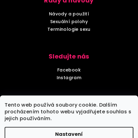
Rady a návody
Návody a použití
Sexuální polohy
Terminologie sexu
Sledujte nás
Facebook
Instagram
Diskrétní balení
Tento web používá soubory cookie. Dalším
procházením tohoto webu vyjadřujete souhlas s
jejich používáním.
Každou objednávku zabalíme tak, aby nebylo poznat,
že jde o objednávku z sexshopu.
Nastavení