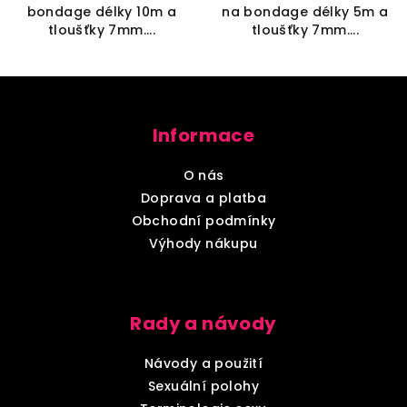
bondage délky 10m a
na bondage délky 5m a
tloušťky 7mm....
tloušťky 7mm....
Z
á
Informace
p
a
O nás
t
Doprava a platba
í
Obchodní podmínky
Výhody nákupu
Rady a návody
Návody a použití
Sexuální polohy