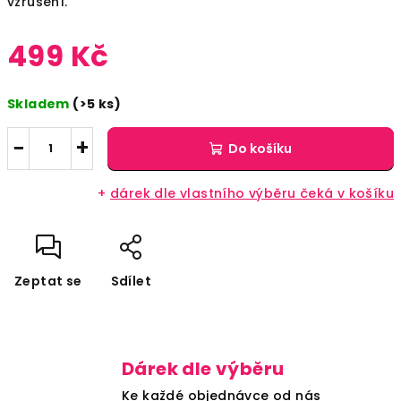
vzrušení.
499 Kč
Měrná
Skladem
(>5 ks)
cena:
−
+
Do košíku
+
dárek dle vlastního výběru čeká v košíku
Zeptat se
Sdílet
Dárek dle výběru
Ke každé objednávce od nás