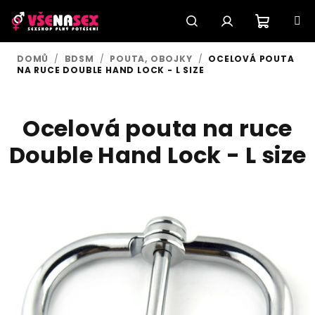
Přejít
na
obsah
Nákupn
Hledat
Přihlášení
DOMŮ
/
BDSM
/
POUTA, OBOJKY
/
OCELOVÁ POUTA
NA RUCE DOUBLE HAND LOCK - L SIZE
košík
Ocelová pouta na ruce
Double Hand Lock - L size