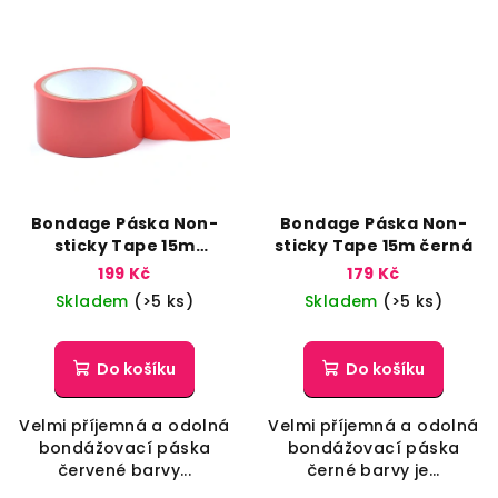
Bondage Páska Non-
Bondage Páska Non-
sticky Tape 15m
sticky Tape 15m černá
červená
199 Kč
179 Kč
Skladem
(>5 ks)
Skladem
(>5 ks)
Do košíku
Do košíku
Velmi příjemná a odolná
Velmi příjemná a odolná
bondážovací páska
bondážovací páska
červené barvy...
černé barvy je...