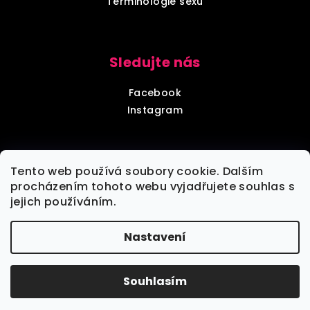
Terminologie sexu
Sledujte nás
Facebook
Instagram
Diskrétní balení
Tento web používá soubory cookie. Dalším
procházením tohoto webu vyjadřujete souhlas s
jejich používáním.
Každou objednávku zabalíme tak, aby nebylo poznat,
že jde o objednávku z sexshopu.
Nastavení
Copyright 2026
VšeNaSex.cz
. Všechna práva
vyhrazena.
Souhlasím
Vytvořil Shoptet
Klikni pro zobrazení dárků k objednávce →