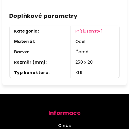
Doplňkové parametry
Kategorie
:
Příslušenství
Materiál
:
Ocel
Barva
:
Černá
Rozměr (mm)
:
250 x 20
Typ konektoru
:
XLR
Z
á
Informace
p
a
O nás