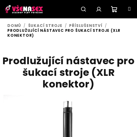
Přejít
na
obsah
Nákupn
Hledat
Přihlášení
DOMŮ
/
ŠUKACÍ STROJE
/
PŘÍSLUŠENSTVÍ
/
PRODLUŽUJÍCÍ NÁSTAVEC PRO ŠUKACÍ STROJE (XLR
košík
KONEKTOR)
Prodlužující nástavec pro
šukací stroje (XLR
konektor)