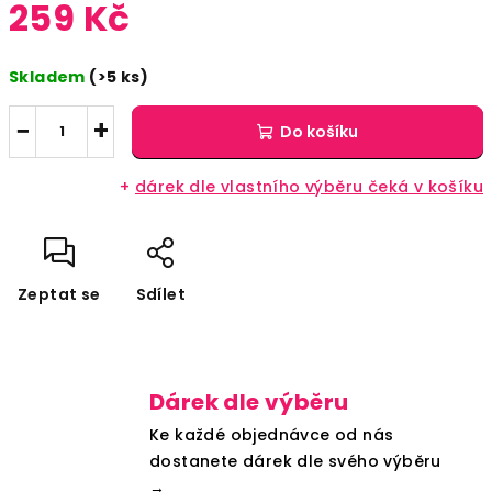
259 Kč
Měrná
Skladem
(>5 ks)
cena:
−
+
Do košíku
+
dárek dle vlastního výběru čeká v košíku
Zeptat se
Sdílet
Dárek dle výběru
Ke každé objednávce od nás
dostanete dárek dle svého výběru
→