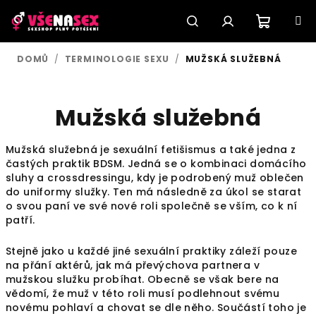
Přejít
na
obsah
Nákupn
Hledat
Přihlášení
DOMŮ
/
TERMINOLOGIE SEXU
/
MUŽSKÁ SLUŽEBNÁ
košík
Mužská služebná
Mužská služebná je sexuální fetišismus a také jedna z
častých praktik BDSM. Jedná se o kombinaci domácího
sluhy a crossdressingu, kdy je podrobený muž oblečen
do uniformy služky. Ten má následně za úkol se starat
o svou paní ve své nové roli společně se vším, co k ní
patří.
Stejně jako u každé jiné sexuální praktiky záleží pouze
na přání aktérů, jak má převýchova partnera v
mužskou služku probíhat. Obecně se však bere na
vědomí, že muž v této roli musí podlehnout svému
novému pohlaví a chovat se dle něho. Součástí toho je