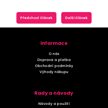
Předchozí článek
Další článek
Z
á
Informace
p
a
O nás
t
Doprava a platba
í
Obchodní podmínky
Výhody nákupu
Rady a návody
Návody a použití