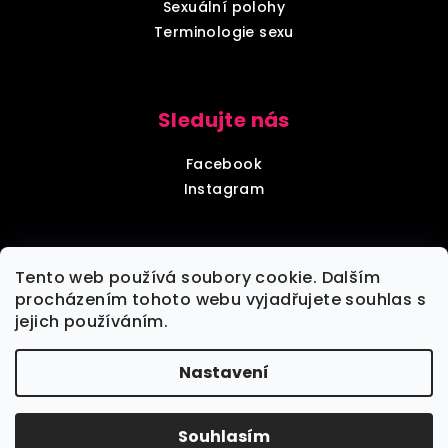
Sexuální polohy
Terminologie sexu
Sledujte nás
Facebook
Instagram
Diskrétní balení
Tento web používá soubory cookie. Dalším
procházením tohoto webu vyjadřujete souhlas s
jejich používáním.
Každou objednávku zabalíme tak, aby nebylo poznat,
že jde o objednávku z sexshopu.
Nastavení
Copyright 2026
VšeNaSex.cz
. Všechna práva
vyhrazena.
Souhlasím