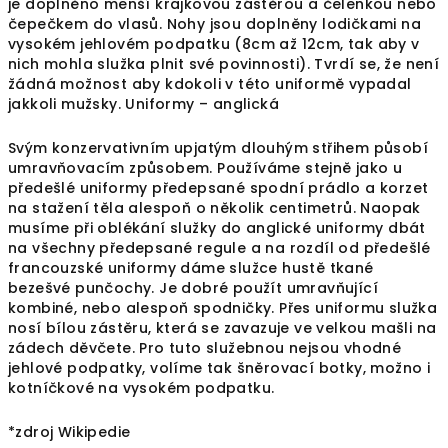
je doplněno menší krajkovou zástěrou a čelenkou nebo
čepečkem do vlasů. Nohy jsou doplněny lodičkami na
vysokém jehlovém podpatku (8cm až 12cm, tak aby v
nich mohla služka plnit své povinnosti). Tvrdí se, že není
žádná možnost aby kdokoli v této uniformě vypadal
jakkoli mužsky. Uniformy – anglická
Svým konzervativním upjatým dlouhým střihem působí
umravňovacím způsobem. Používáme stejně jako u
předešlé uniformy předepsané spodní prádlo a korzet
na stažení těla alespoň o několik centimetrů. Naopak
musíme při oblékání služky do anglické uniformy dbát
na všechny předepsané regule a na rozdíl od předešlé
francouzské uniformy dáme služce hustě tkané
bezešvé punčochy. Je dobré použít umravňující
kombiné, nebo alespoň spodničky. Přes uniformu služka
nosí bílou zástěru, která se zavazuje ve velkou mašli na
zádech děvčete. Pro tuto služebnou nejsou vhodné
jehlové podpatky, volíme tak šněrovací botky, možno i
kotníčkové na vysokém podpatku.
*zdroj Wikipedie