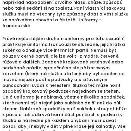
například napodobení dívčího hlasu, chůze, způsobů
nebo také sedání si na toaletu. Paní vlastnící takovou
služku musí na všechny tyto způsoby dbát a vést služku
ke správnému chování a čistotě. Uniformy –
francouzská
Právě nejčastějším druhem uniformy pro tuto sexuální
praktiku je uniforma francouzské služebné, jejíž krátká
sukénka odhaluje více intimních partií. Nemusí být
pouze v černé barvě, ale lze volit i z modré, červené,
růžové a dalších. Zdobené krajkované saténové nebo
hedvábné prádlo, společně se stejně barevným
korzetem (který má služka utažený aby byl docílen co
možná nejužší pas) s podvazky a s síťovanými
punčochami svádí k neřestem. Služka též může nosit
ozdobný krajkovaný podvazek na jednom ze stehen.
Celá uniforma je nabíraná, včetně několika spodniček,
které nesmí být stejně jako sukénka delší než do půli
stehen. Nabírané spodničky nutí sukénku stoupat blíže
k pasu a tak odkrývá horní část punčoch s podvazky.
Služka si následně při každém ohýbání musí dávat
pozor, aby ji nebyly vidět v plné kráse její kalhotky. Vše